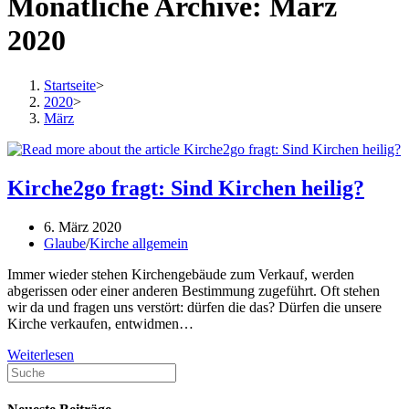
Monatliche Archive: März
2020
Startseite
>
2020
>
März
Kirche2go fragt: Sind Kirchen heilig?
Beitrag
6. März 2020
veröffentlicht:
Beitrags-
Glaube
/
Kirche allgemein
Kategorie:
Immer wieder stehen Kirchengebäude zum Verkauf, werden
abgerissen oder einer anderen Bestimmung zugeführt. Oft stehen
wir da und fragen uns verstört: dürfen die das? Dürfen die unsere
Kirche verkaufen, entwidmen…
Kirche2go
Weiterlesen
fragt:
Sind
Kirchen