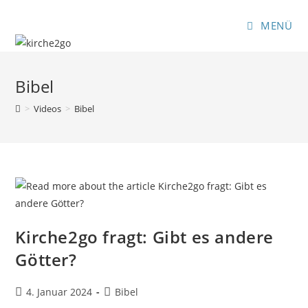
Zum
Inhalt
MENÜ
springen
Bibel
>
Videos
>
Bibel
Kirche2go fragt: Gibt es andere
Götter?
Beitrag
Beitrags-
4. Januar 2024
Bibel
veröffentlicht:
Kategorie: