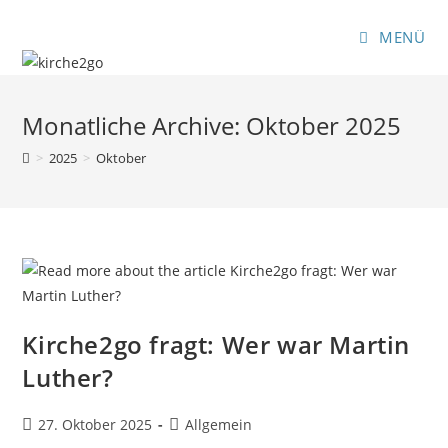
Zum
Inhalt
MENÜ
springen
Monatliche Archive: Oktober 2025
>
2025
>
Oktober
Kirche2go fragt: Wer war Martin
Luther?
Beitrag
Beitrags-
27. Oktober 2025
Allgemein
veröffentlicht:
Kategorie: