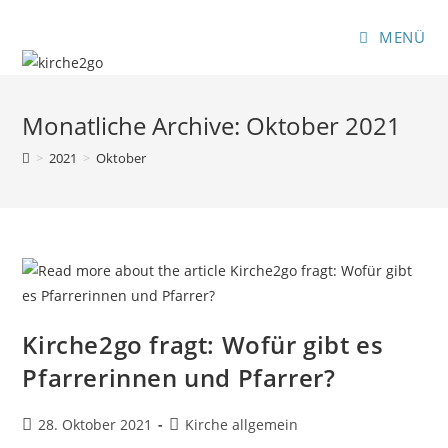
Zum
Inhalt
MENÜ
springen
Monatliche Archive: Oktober 2021
>
2021
>
Oktober
Kirche2go fragt: Wofür gibt es
Pfarrerinnen und Pfarrer?
Beitrag
Beitrags-
28. Oktober 2021
Kirche allgemein
veröffentlicht:
Kategorie: