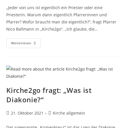
„Jeder von uns ist eigentlich ein Priester oder eine
Priesterin. Warum dann eigentlich Pfarrerinnen und
Pfarrer? Wofür braucht man die eigentlich?“, fragt Pfarrer
Nico Ballmann in „Kirche2go“. „Ich glaube, die…
Kirche2go
Weiterlesen
Fragt:
Wofür
Gibt
Es
Pfarrerinnen
Und
Pfarrer?
Kirche2go fragt: „Was ist
Diakonie?“
Beitrag
Beitrags-
21. Oktober 2021
Kirche allgemein
veröffentlicht:
Kategorie:
Das sogenannte „Kronenkreuz“ ist das Logo der Diakonie.