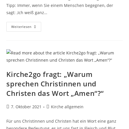
Tipp: Immer, wenn Sie einem Menschen begegnen, der
sagt: ‚Ich weiß ganz…
Kirche2go
Weiterlesen
Fragt:
„Was
Können
Wir
Von
Gott
Wissen?“
Kirche2go fragt: „Warum
sprechen Christinnen und
Christen das Wort „Amen“?“
Beitrag
Beitrags-
7. Oktober 2021
Kirche allgemein
veröffentlicht:
Kategorie:
Für uns Christinnen und Christen hat ein Wort eine ganz
besondere Bedeutung, es ist uns fast in Fleisch und Blut