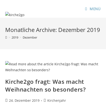
Zum
Inhalt
MENÜ
springen
Monatliche Archive: Dezember 2019
>
2019
>
Dezember
Kirche2go fragt: Was macht
Weihnachten so besonders?
Beitrag
Beitrags-
24. Dezember 2019
Kirchenjahr
veröffentlicht:
Kategorie: