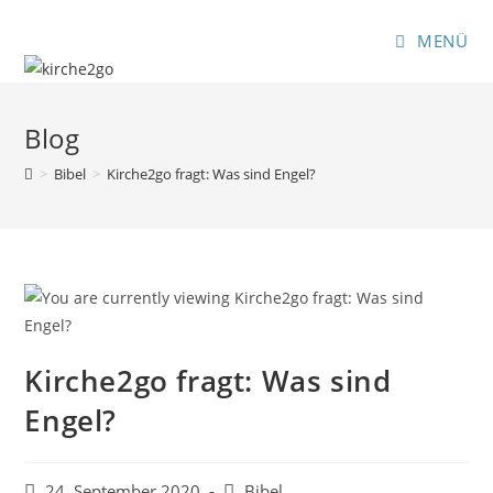
Zum
Inhalt
MENÜ
springen
Blog
>
Bibel
>
Kirche2go fragt: Was sind Engel?
Kirche2go fragt: Was sind
Engel?
Beitrag
Beitrags-
24. September 2020
Bibel