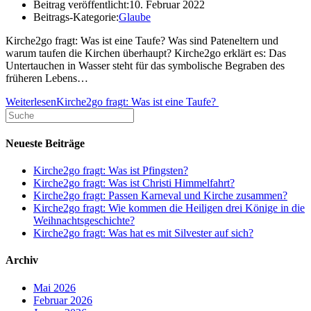
Beitrag veröffentlicht:
10. Februar 2022
Beitrags-Kategorie:
Glaube
Kirche2go fragt: Was ist eine Taufe? Was sind Pateneltern und
warum taufen die Kirchen überhaupt? Kirche2go erklärt es: Das
Untertauchen in Wasser steht für das symbolische Begraben des
früheren Lebens…
Weiterlesen
Kirche2go fragt: Was ist eine Taufe?
Neueste Beiträge
Kirche2go fragt: Was ist Pfingsten?
Kirche2go fragt: Was ist Christi Himmelfahrt?
Kirche2go fragt: Passen Karneval und Kirche zusammen?
Kirche2go fragt: Wie kommen die Heiligen drei Könige in die
Weihnachtsgeschichte?
Kirche2go fragt: Was hat es mit Silvester auf sich?
Archiv
Mai 2026
Februar 2026