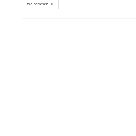
Kirche2go
Weiterlesen
Fragt:
Was
Ist
Telefonseelsorge?