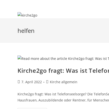
Zum
Inhalt
springen
helfen
Kirche2go fragt: Was ist Telef
Beitrag
Beitrags-
7. April 2022
Kirche allgemein
veröffentlicht:
Kategorie:
Kirche2go fragt: Was ist Telefonseelsorge? Die TelefonSe
Hausfrauen, Auszubildende oder Rentner, für Mensch