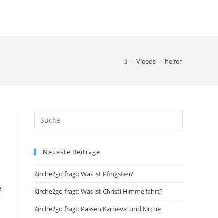
HEMEN
BOTSCHAFTER:INNEN
KONTAKT
TOGGLE
WEBSITE
>
Videos
>
helfen
SEARCH
Neueste Beiträge
Kirche2go fragt: Was ist Pfingsten?
,
Kirche2go fragt: Was ist Christi Himmelfahrt?
Kirche2go fragt: Passen Karneval und Kirche