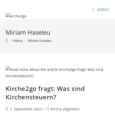
Zum
Inhalt
MENÜ
springen
Miriam Haseleu
>
Videos
>
Miriam Haseleu
Kirche2go fragt: Was sind
Kirchensteuern?
Beitrag
Beitrags-
7. September 2023
Kirche allgemein
veröffentlicht:
Kategorie: