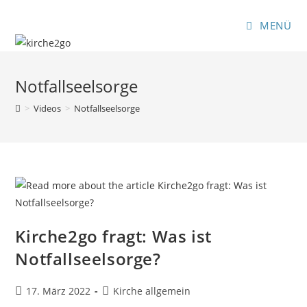
Zum
Inhalt
MENÜ
springen
Notfallseelsorge
>
Videos
>
Notfallseelsorge
Kirche2go fragt: Was ist
Notfallseelsorge?
Beitrag
Beitrags-
17. März 2022
Kirche allgemein
veröffentlicht:
Kategorie: