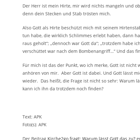
Der Herr ist mein Hirte, mir wird nichts mangeln und ob
denn dein Stecken und Stab trösten mich.
Also Gott als Hirte beschützt mich mit seinem Hirtensta
tun habe, die wirklich Schlimmes erlebt haben, dann h
raus geholt“; „dennoch war Gott da“; „trotzdem habe ich
verschüttet war nach dem Bombenangriff…“ Und das fin
Für mich ist das der Punkt, wo ich merke, Gott ist nich
anhören von mir. Aber Gott ist dabei. Und Gott lässt mi
wieder.
Das heißt, die Frage ist nicht so sehr: Warum l
kann ich ihn da trotzdem noch finden?
Text: APK
Foto(s): APK
Der Beitrag
Kirche2go fragt: Warum lässt Gott das zu?
er