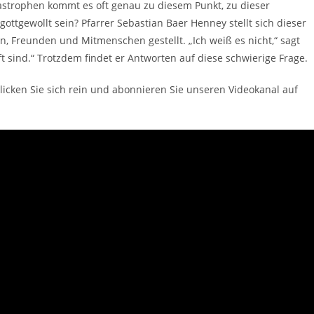
tastrophen kommt es oft genau zu diesem Punkt, zu dieser
gottgewollt sein? Pfarrer Sebastian Baer Henney stellt sich dieser
, Freunden und Mitmenschen gestellt. „Ich weiß es nicht,“ sagt
 sind.“ Trotzdem findet er Antworten auf diese schwierige Frage.
cken Sie sich rein und abonnieren Sie unseren Videokanal auf