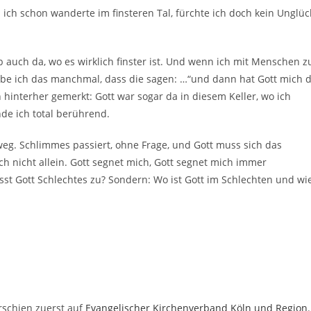
 ich schon wanderte im finsteren Tal, fürchte ich doch kein Unglüc
b auch da, wo es wirklich finster ist. Und wenn ich mit Menschen z
abe ich das manchmal, dass die sagen: …“und dann hat Gott mich 
 hinterher gemerkt: Gott war sogar da in diesem Keller, wo ich
de ich total berührend.
t weg. Schlimmes passiert, ohne Frage, und Gott muss sich das
ch nicht allein. Gott segnet mich, Gott segnet mich immer
ässt Gott Schlechtes zu? Sondern: Wo ist Gott im Schlechten und wi
schien zuerst auf
Evangelischer Kirchenverband Köln und Region
.