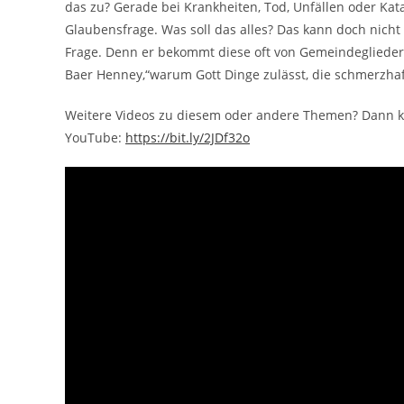
das zu? Gerade bei Krankheiten, Tod, Unfällen oder Ka
Glaubensfrage. Was soll das alles? Das kann doch nicht 
Frage. Denn er bekommt diese oft von Gemeindegliedern
Baer Henney,“warum Gott Dinge zulässt, die schmerzhaft
Weitere Videos zu diesem oder andere Themen? Dann kli
YouTube:
https://bit.ly/2JDf32o