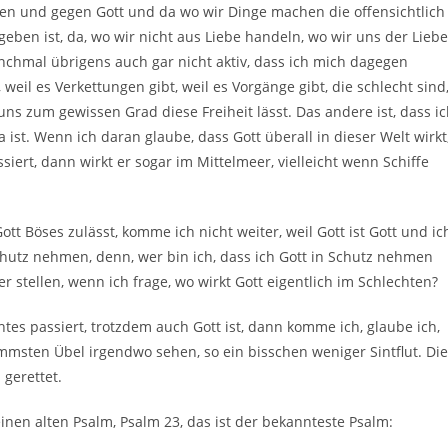
den und gegen Gott und da wo wir Dinge machen die offensichtlich
eben ist, da, wo wir nicht aus Liebe handeln, wo wir uns der Liebe
anchmal übrigens auch gar nicht aktiv, dass ich mich dagegen
eil es Verkettungen gibt, weil es Vorgänge gibt, die schlecht sind
 uns zum gewissen Grad diese Freiheit lässt. Das andere ist, dass i
ist. Wenn ich daran glaube, dass Gott überall in dieser Welt wirkt
siert, dann wirkt er sogar im Mittelmeer, vielleicht wenn Schiffe
ott Böses zulässt, komme ich nicht weiter, weil Gott ist Gott und ic
chutz nehmen, denn, wer bin ich, dass ich Gott in Schutz nehmen
er stellen, wenn ich frage, wo wirkt Gott eigentlich im Schlechten?
htes passiert, trotzdem auch Gott ist, dann komme ich, glaube ich,
mmsten Übel irgendwo sehen, so ein bisschen weniger Sintflut. Die
gerettet.
 einen alten Psalm, Psalm 23, das ist der bekannteste Psalm: