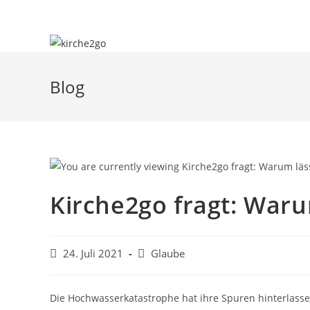
Zum
Inhalt
springen
Blog
Kirche2go fragt: Waru
Beitrag
Beitrags-
24. Juli 2021
Glaube
veröffentlicht:
Kategorie:
Die Hochwasserkatastrophe hat ihre Spuren hinterlasse