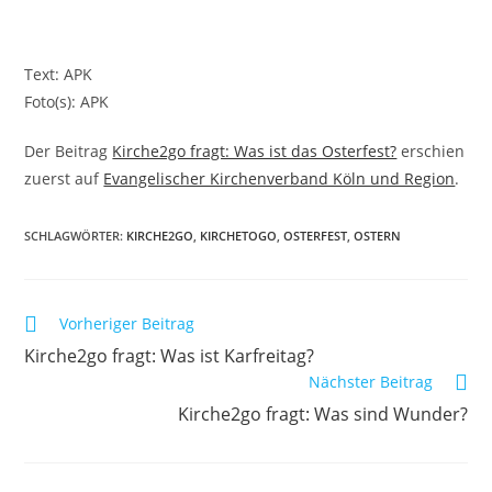
Text: APK
Foto(s): APK
Der Beitrag
Kirche2go fragt: Was ist das Osterfest?
erschien
zuerst auf
Evangelischer Kirchenverband Köln und Region
.
SCHLAGWÖRTER:
KIRCHE2GO
,
KIRCHETOGO
,
OSTERFEST
,
OSTERN
Weitere
Vorheriger Beitrag
Artikel
Kirche2go fragt: Was ist Karfreitag?
ansehen
Nächster Beitrag
Kirche2go fragt: Was sind Wunder?