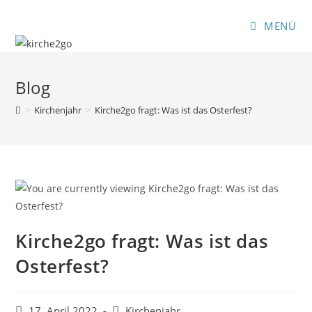
Zum
Inhalt
MENÜ
springen
Blog
>
Kirchenjahr
>
Kirche2go fragt: Was ist das Osterfest?
Kirche2go fragt: Was ist das
Osterfest?
Beitrag
Beitrags-
17. April 2022
Kirchenjahr