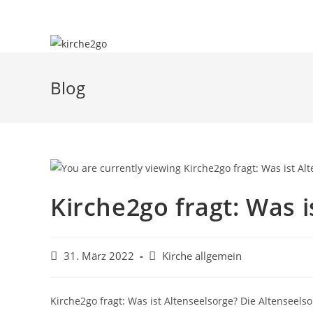
Zum
Inhalt
springen
Blog
Kirche2go fragt: Was i
Beitrag
Beitrags-
31. März 2022
Kirche allgemein
veröffentlicht:
Kategorie:
Kirche2go fragt: Was ist Altenseelsorge? Die Altenseel