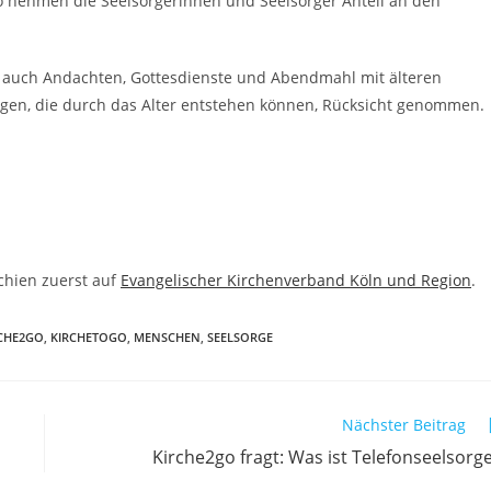
So nehmen die Seelsorgerinnen und Seelsorger Anteil an den
 auch Andachten, Gottesdienste und Abendmahl mit älteren
ngen, die durch das Alter entstehen können, Rücksicht genommen.
chien zuerst auf
Evangelischer Kirchenverband Köln und Region
.
CHE2GO
,
KIRCHETOGO
,
MENSCHEN
,
SEELSORGE
Nächster Beitrag
Kirche2go fragt: Was ist Telefonseelsorg