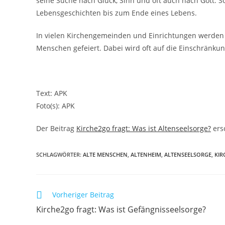
seine Suche nach Glück, Sinn und oft auch nach Gott. 
Lebensgeschichten bis zum Ende eines Lebens.
In vielen Kirchengemeinden und Einrichtungen werden
Menschen gefeiert. Dabei wird oft auf die Einschränku
Text: APK
Foto(s): APK
Der Beitrag
Kirche2go fragt: Was ist Altenseelsorge?
ers
SCHLAGWÖRTER:
ALTE MENSCHEN
,
ALTENHEIM
,
ALTENSEELSORGE
,
KIR
Weitere
Vorheriger Beitrag
Artikel
Kirche2go fragt: Was ist Gefängnisseelsorge?
ansehen