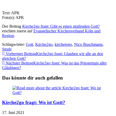
Text: APK
Foto(s): APK
Der Beitrag
Kirche2go fragt: Gibt es einen strafenden Gott?
erschien zuerst auf
Evangelischer Kirchenverband Köln und
Region
.
Schlagwörter:
Gott
,
Kirche2go
,
kirchetogo
,
Nico Buschmann
,
Strafe
Weitere
Vorheriger Beitrag
Kirche2go fragt: Glauben wir alle an den
gleichen Gott?
Artikel
Nächster Beitrag
Kirche2go fragt: Was ist das Priestertum aller
ansehen
Gläubigen?
Das könnte dir auch gefallen
Kirche2go fragt: Wo ist Gott?
17. Juni 2021