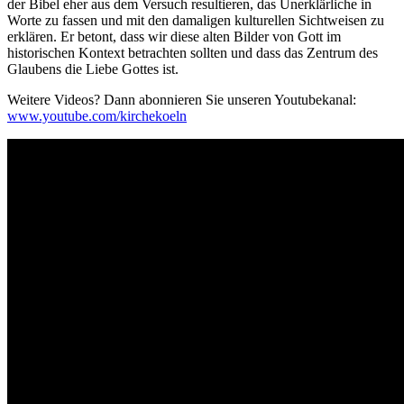
der Bibel eher aus dem Versuch resultieren, das Unerklärliche in
Worte zu fassen und mit den damaligen kulturellen Sichtweisen zu
erklären. Er betont, dass wir diese alten Bilder von Gott im
historischen Kontext betrachten sollten und dass das Zentrum des
Glaubens die Liebe Gottes ist.
Weitere Videos? Dann abonnieren Sie unseren Youtubekanal:
www.youtube.com/kirchekoeln