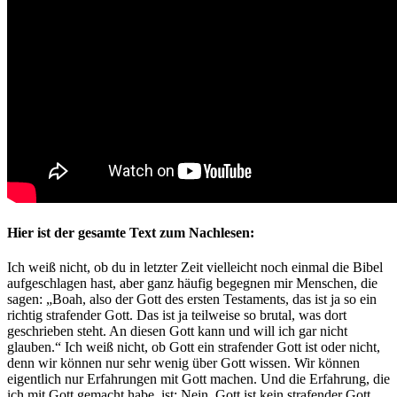
Hier ist der gesamte Text zum Nachlesen:
Ich weiß nicht, ob du in letzter Zeit vielleicht noch einmal die Bibel
aufgeschlagen hast, aber ganz häufig begegnen mir Menschen, die
sagen: „Boah, also der Gott des ersten Testaments, das ist ja so ein
richtig strafender Gott. Das ist ja teilweise so brutal, was dort
geschrieben steht. An diesen Gott kann und will ich gar nicht
glauben.“ Ich weiß nicht, ob Gott ein strafender Gott ist oder nicht,
denn wir können nur sehr wenig über Gott wissen. Wir können
eigentlich nur Erfahrungen mit Gott machen. Und die Erfahrung, die
ich mit Gott gemacht habe, ist: Nein, Gott ist kein strafender Gott.