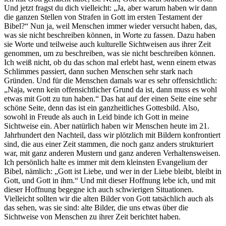
Und jetzt fragst du dich vielleicht: „Ja, aber warum haben wir dann
die ganzen Stellen von Strafen in Gott im ersten Testament der
Bibel?“ Nun ja, weil Menschen immer wieder versucht haben, das,
was sie nicht beschreiben können, in Worte zu fassen. Dazu haben
sie Worte und teilweise auch kulturelle Sichtweisen aus ihrer Zeit
genommen, um zu beschreiben, was sie nicht beschreiben können.
Ich weiß nicht, ob du das schon mal erlebt hast, wenn einem etwas
Schlimmes passiert, dann suchen Menschen sehr stark nach
Gründen. Und für die Menschen damals war es sehr offensichtlich:
„Naja, wenn kein offensichtlicher Grund da ist, dann muss es wohl
etwas mit Gott zu tun haben.“ Das hat auf der einen Seite eine sehr
schöne Seite, denn das ist ein ganzheitliches Gottesbild. Also,
sowohl in Freude als auch in Leid binde ich Gott in meine
Sichtweise ein. Aber natürlich haben wir Menschen heute im 21.
Jahrhundert den Nachteil, dass wir plötzlich mit Bildern konfrontiert
sind, die aus einer Zeit stammen, die noch ganz anders strukturiert
war, mit ganz anderen Mustern und ganz anderen Verhaltensweisen.
Ich persönlich halte es immer mit dem kleinsten Evangelium der
Bibel, nämlich: „Gott ist Liebe, und wer in der Liebe bleibt, bleibt in
Gott, und Gott in ihm.“ Und mit dieser Hoffnung lebe ich, und mit
dieser Hoffnung begegne ich auch schwierigen Situationen.
Vielleicht sollten wir die alten Bilder von Gott tatsächlich auch als
das sehen, was sie sind: alte Bilder, die uns etwas über die
Sichtweise von Menschen zu ihrer Zeit berichtet haben.