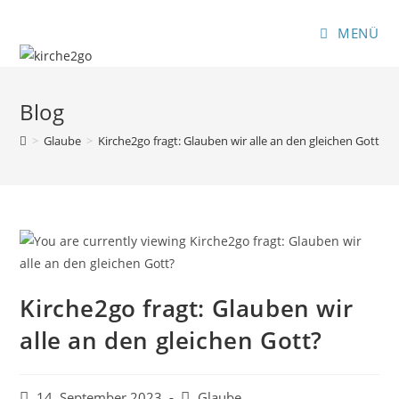
Zum
Inhalt
MENÜ
springen
Blog
>
Glaube
>
Kirche2go fragt: Glauben wir alle an den gleichen Gott?
Kirche2go fragt: Glauben wir
alle an den gleichen Gott?
Beitrag
Beitrags-
14. September 2023
Glaube